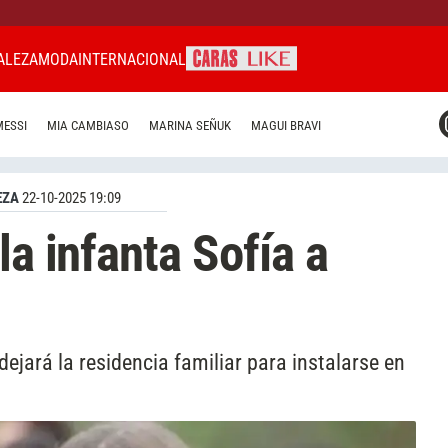
ALEZA
MODA
INTERNACIONAL
CARAS MIAMI
MESSI
MIA CAMBIASO
MARINA SEÑUK
MAGUI BRAVI
CARAS BRASIL
CARAS URUGUAY
EZA
22-10-2025 19:09
la infanta Sofía a
ejará la residencia familiar para instalarse en