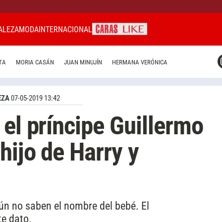
ALEZA
MODA
INTERNACIONAL
CARAS MIAMI
TA
MORIA CASÁN
JUAN MINUJÍN
HERMANA VERÓNICA
CARAS BRASIL
CARAS URUGUAY
EZA
07-05-2019 13:42
 el príncipe Guillermo
hijo de Harry y
ún no saben el nombre del bebé. El
te dato.