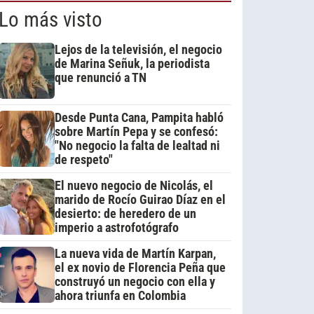
Lo más visto
Lejos de la televisión, el negocio
de Marina Señuk, la periodista
que renunció a TN
Desde Punta Cana, Pampita habló
sobre Martín Pepa y se confesó:
"No negocio la falta de lealtad ni
de respeto"
El nuevo negocio de Nicolás, el
marido de Rocío Guirao Díaz en el
desierto: de heredero de un
imperio a astrofotógrafo
La nueva vida de Martín Karpan,
el ex novio de Florencia Peña que
construyó un negocio con ella y
ahora triunfa en Colombia