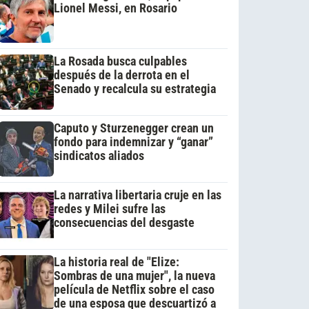
Lionel Messi, en Rosario
La Rosada busca culpables
después de la derrota en el
Senado y recalcula su estrategia
Caputo y Sturzenegger crean un
fondo para indemnizar y “ganar”
sindicatos aliados
La narrativa libertaria cruje en las
redes y Milei sufre las
consecuencias del desgaste
La historia real de "Elize:
Sombras de una mujer", la nueva
película de Netflix sobre el caso
de una esposa que descuartizó a