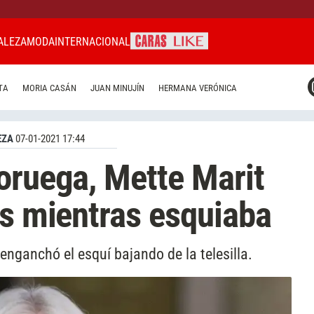
ALEZA
MODA
INTERNACIONAL
CARAS MIAMI
TA
MORIA CASÁN
JUAN MINUJÍN
HERMANA VERÓNICA
CARAS BRASIL
CARAS URUGUAY
EZA
07-01-2021 17:44
oruega, Mette Marit
is mientras esquiaba
enganchó el esquí bajando de la telesilla.