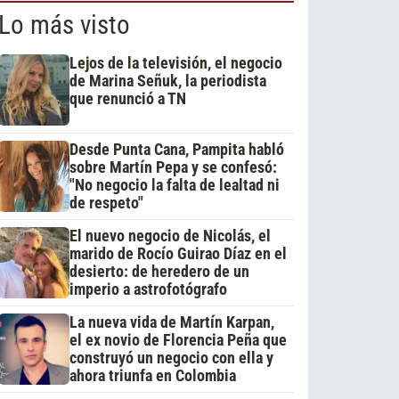
Lo más visto
Lejos de la televisión, el negocio
de Marina Señuk, la periodista
que renunció a TN
Desde Punta Cana, Pampita habló
sobre Martín Pepa y se confesó:
"No negocio la falta de lealtad ni
de respeto"
El nuevo negocio de Nicolás, el
marido de Rocío Guirao Díaz en el
desierto: de heredero de un
imperio a astrofotógrafo
La nueva vida de Martín Karpan,
el ex novio de Florencia Peña que
construyó un negocio con ella y
ahora triunfa en Colombia