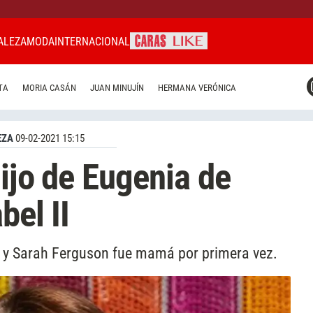
ALEZA
MODA
INTERNACIONAL
CARAS MIAMI
TA
MORIA CASÁN
JUAN MINUJÍN
HERMANA VERÓNICA
CARAS BRASIL
CARAS URUGUAY
EZA
09-02-2021 15:15
hijo de Eugenia de
bel II
a y Sarah Ferguson fue mamá por primera vez.