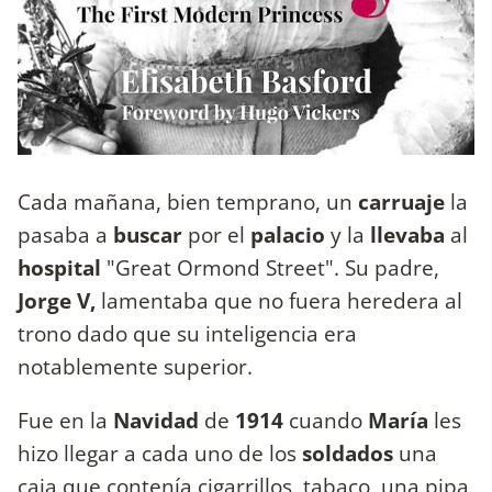
Cada mañana, bien temprano, un
carruaje
la
pasaba a
buscar
por el
palacio
y la
llevaba
al
hospital
"Great Ormond Street". Su padre,
Jorge V,
lamentaba que no fuera heredera al
trono dado que
su inteligencia era
notablemente superior.
Fue en la
Navidad
de
1914
cuando
María
les
hizo llegar a cada uno de los
soldados
una
caja que contenía cigarrillos, tabaco, una pipa