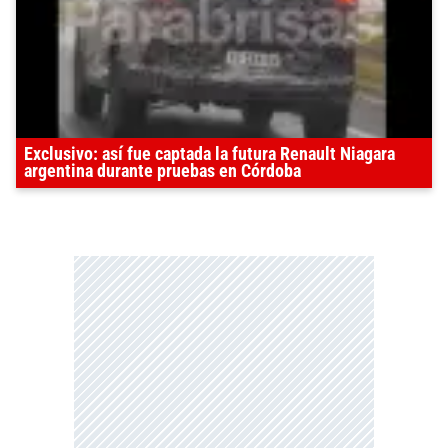
Exclusivo: así fue captada la futura Renault Niagara
argentina durante pruebas en Córdoba