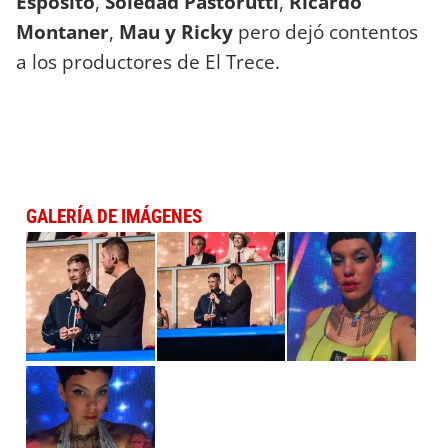
Espósito
,
Soledad Pastorutti
,
Ricardo
Montaner
,
Mau y Ricky
pero dejó contentos
a los productores de El Trece.
GALERÍA DE IMÁGENES