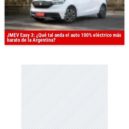
JMEV Easy 3: ¿Qué tal anda el auto 100% eléctrico más
barato de la Argentina?