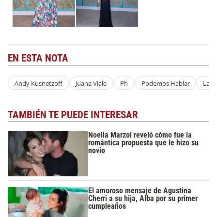
EN ESTA NOTA
Andy Kusnetzoff
Juana Viale
Ph
Podemos Hablar
La N
TAMBIÉN TE PUEDE INTERESAR
Noelia Marzol reveló cómo fue la
romántica propuesta que le hizo su
novio
El amoroso mensaje de Agustina
Cherri a su hija, Alba por su primer
cumpleaños