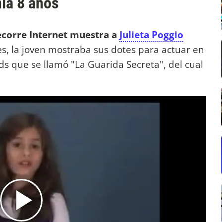
ía 8 años
corre Internet muestra a
Julieta Poggio
es, la joven mostraba sus dotes para actuar en
ds que se llamó "La Guarida Secreta", del cual