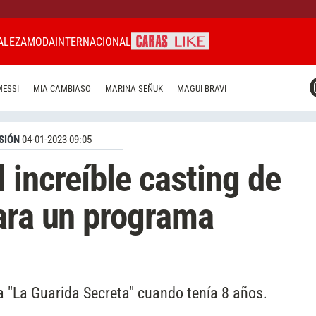
ALEZA
MODA
INTERNACIONAL
CARAS MIAMI
MESSI
MIA CAMBIASO
MARINA SEÑUK
MAGUI BRAVI
CARAS BRASIL
CARAS URUGUAY
SIÓN
04-01-2023 09:05
 increíble casting de
ara un programa
 "La Guarida Secreta" cuando tenía 8 años.