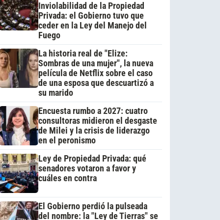
Inviolabilidad de la Propiedad
Privada: el Gobierno tuvo que
ceder en la Ley del Manejo del
Fuego
La historia real de "Elize:
Sombras de una mujer", la nueva
película de Netflix sobre el caso
de una esposa que descuartizó a
su marido
Encuesta rumbo a 2027: cuatro
consultoras midieron el desgaste
de Milei y la crisis de liderazgo
en el peronismo
Ley de Propiedad Privada: qué
senadores votaron a favor y
cuáles en contra
El Gobierno perdió la pulseada
del nombre: la "Ley de Tierras" se