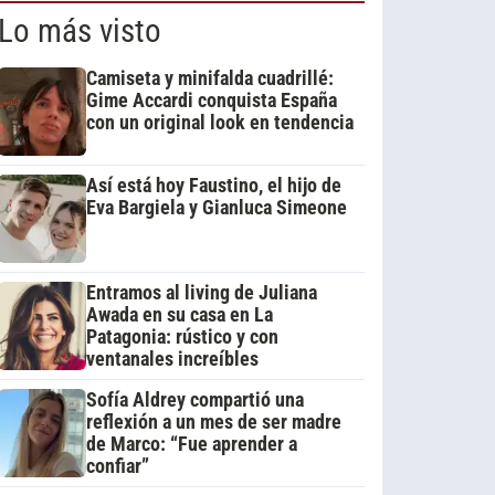
Lo más visto
Camiseta y minifalda cuadrillé:
Gime Accardi conquista España
con un original look en tendencia
Así está hoy Faustino, el hijo de
Eva Bargiela y Gianluca Simeone
Entramos al living de Juliana
Awada en su casa en La
Patagonia: rústico y con
ventanales increíbles
Sofía Aldrey compartió una
reflexión a un mes de ser madre
de Marco: “Fue aprender a
confiar”