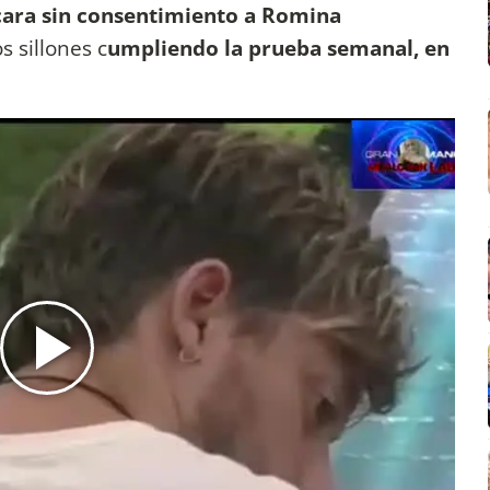
cara sin consentimiento a Romi
na
 sillones c
umpliendo la prueba semanal, en