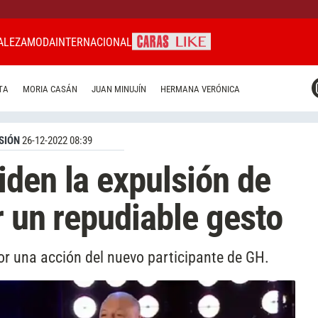
ALEZA
MODA
INTERNACIONAL
CARAS MIAMI
TA
MORIA CASÁN
JUAN MINUJÍN
HERMANA VERÓNICA
CARAS BRASIL
CARAS URUGUAY
SIÓN
26-12-2022 08:39
den la expulsión de
r un repudiable gesto
por una acción del nuevo participante de GH.