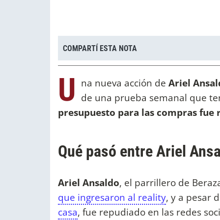
COMPARTÍ ESTA NOTA
U
na nueva acción de
Ariel Ansa
de una prueba semanal que te
presupuesto para las compras fue r
Qué pasó entre Ariel Ans
Ariel Ansaldo
, el parrillero de Bera
que ingresaron al reality
, y a pesar 
casa
, fue repudiado en las redes so