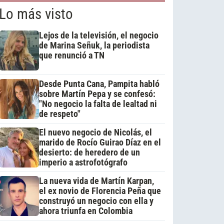
Lo más visto
Lejos de la televisión, el negocio
de Marina Señuk, la periodista
que renunció a TN
Desde Punta Cana, Pampita habló
sobre Martín Pepa y se confesó:
"No negocio la falta de lealtad ni
de respeto"
El nuevo negocio de Nicolás, el
marido de Rocío Guirao Díaz en el
desierto: de heredero de un
imperio a astrofotógrafo
La nueva vida de Martín Karpan,
el ex novio de Florencia Peña que
construyó un negocio con ella y
ahora triunfa en Colombia