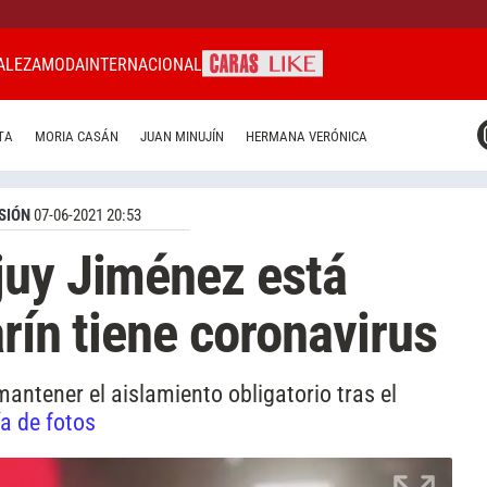
ALEZA
MODA
INTERNACIONAL
CARAS MIAMI
TA
MORIA CASÁN
JUAN MINUJÍN
HERMANA VERÓNICA
CARAS BRASIL
CARAS URUGUAY
SIÓN
07-06-2021 20:53
juy Jiménez está
arín tiene coronavirus
antener el aislamiento obligatorio tras el
ía de fotos