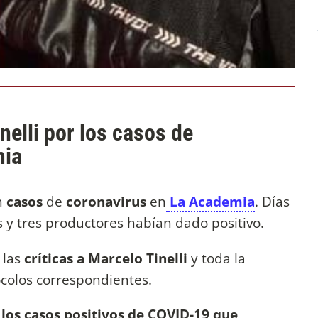
nelli por los casos de
mia
n
casos
de
coronavirus
en
La Academia
. Días
s y tres productores habían dado positivo.
 las
críticas a Marcelo Tinelli
y toda la
ocolos correspondientes.
e
los casos positivos de COVID-19 que