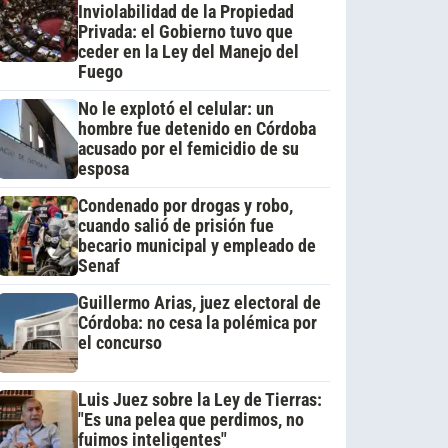
Inviolabilidad de la Propiedad
Privada: el Gobierno tuvo que
ceder en la Ley del Manejo del
Fuego
No le explotó el celular: un
hombre fue detenido en Córdoba
acusado por el femicidio de su
esposa
Condenado por drogas y robo,
cuando salió de prisión fue
becario municipal y empleado de
Senaf
Guillermo Arias, juez electoral de
Córdoba: no cesa la polémica por
el concurso
Luis Juez sobre la Ley de Tierras:
"Es una pelea que perdimos, no
fuimos inteligentes"