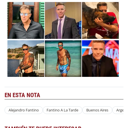
EN ESTA NOTA
Alejandro Fantino
Fantino A La Tarde
Buenos Aires
Argent