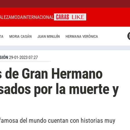
ALEZA
MODA
INTERNACIONAL
CARAS MIAMI
TA
MORIA CASÁN
JUAN MINUJÍN
HERMANA VERÓNICA
CARAS BRASIL
CARAS URUGUAY
SIÓN
29-01-2023 07:27
es de Gran Hermano
sados por la muerte y
 famosa del mundo cuentan con historias muy