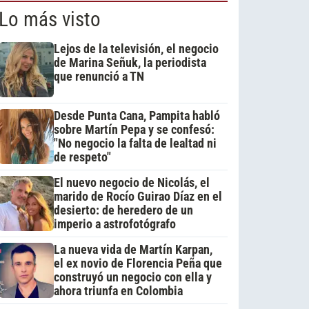
Lo más visto
Lejos de la televisión, el negocio
de Marina Señuk, la periodista
que renunció a TN
Desde Punta Cana, Pampita habló
sobre Martín Pepa y se confesó:
"No negocio la falta de lealtad ni
de respeto"
El nuevo negocio de Nicolás, el
marido de Rocío Guirao Díaz en el
desierto: de heredero de un
imperio a astrofotógrafo
La nueva vida de Martín Karpan,
el ex novio de Florencia Peña que
construyó un negocio con ella y
ahora triunfa en Colombia