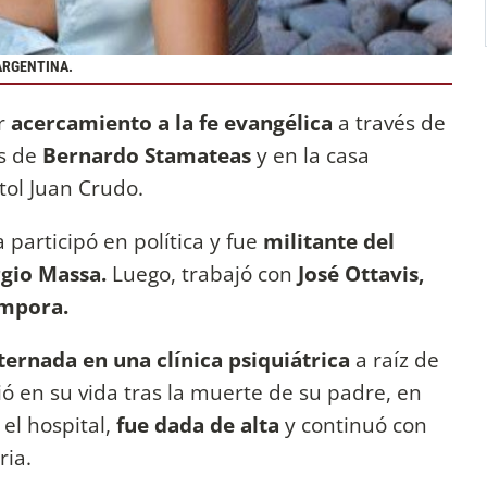
ARGENTINA.
r
acercamiento a la fe evangélica
a través de
os de
Bernardo Stamateas
y en la casa
stol Juan Crudo.
 participó en política y fue
militante del
rgio Massa.
Luego, trabajó con
José Ottavis,
ámpora.
ternada en una clínica psiquiátrica
a raíz de
 en su vida tras la muerte de su padre, en
el hospital,
fue dada de alta
y continuó con
ia.