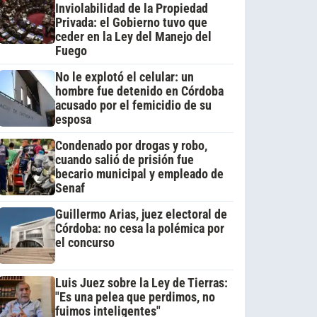
Inviolabilidad de la Propiedad
Privada: el Gobierno tuvo que
ceder en la Ley del Manejo del
Fuego
No le explotó el celular: un
hombre fue detenido en Córdoba
acusado por el femicidio de su
esposa
Condenado por drogas y robo,
cuando salió de prisión fue
becario municipal y empleado de
Senaf
Guillermo Arias, juez electoral de
Córdoba: no cesa la polémica por
el concurso
Luis Juez sobre la Ley de Tierras:
"Es una pelea que perdimos, no
fuimos inteligentes"