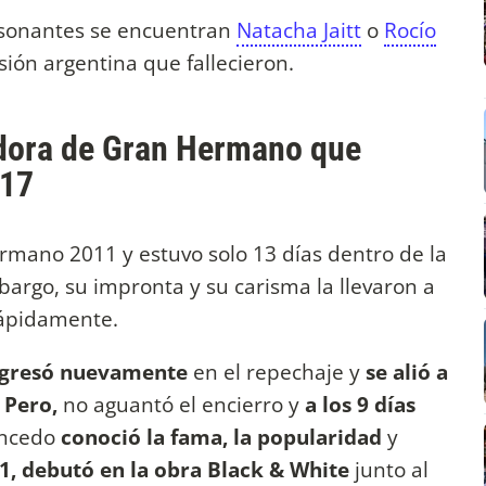
resonantes se encuentran
Natacha Jaitt
o
Rocío
isión argentina que fallecieron.
adora de Gran Hermano que
017
mano 2011 y estuvo solo 13 días dentro de la
rgo, su impronta y su carisma la llevaron a
rápidamente.
gresó nuevamente
en el repechaje y
se alió a
. Pero,
no aguantó el encierro y
a los 9 días
ancedo
conoció la fama, la popularidad
y
1, debutó en la obra Black & White
junto al