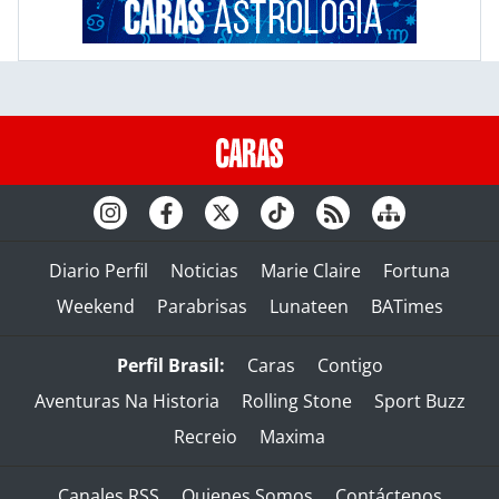
Diario Perfil
Noticias
Marie Claire
Fortuna
Weekend
Parabrisas
Lunateen
BATimes
Perfil Brasil:
Caras
Contigo
Aventuras Na Historia
Rolling Stone
Sport Buzz
Recreio
Maxima
Canales RSS
Quienes Somos
Contáctenos