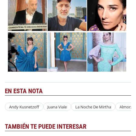
EN ESTA NOTA
Andy Kusnetzoff
Juana Viale
La Noche De Mirtha
Almorzan
TAMBIÉN TE PUEDE INTERESAR