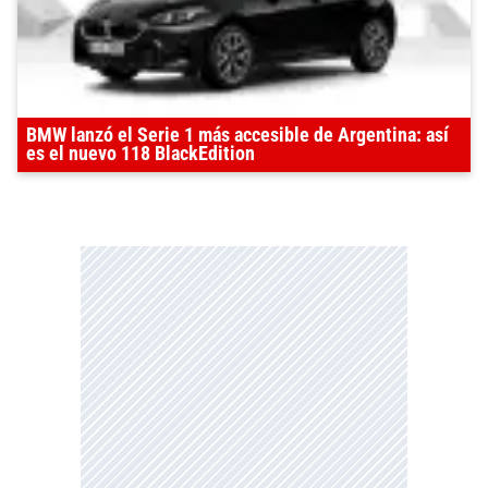
BMW lanzó el Serie 1 más accesible de Argentina: así
es el nuevo 118 BlackEdition