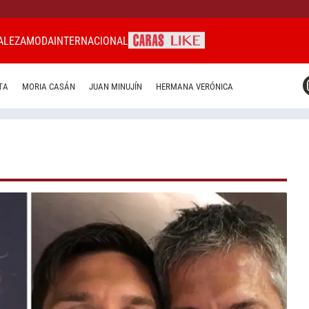
ALEZA
MODA
INTERNACIONAL
CARAS MIAMI
TA
MORIA CASÁN
JUAN MINUJÍN
HERMANA VERÓNICA
CARAS BRASIL
CARAS URUGUAY