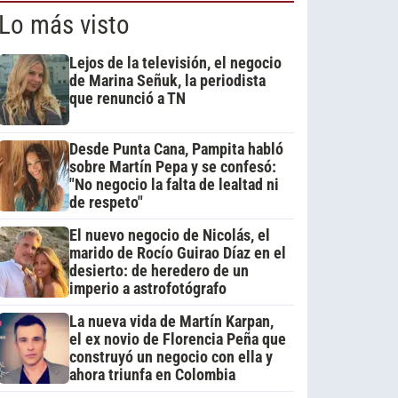
Lo más visto
Lejos de la televisión, el negocio
de Marina Señuk, la periodista
que renunció a TN
Desde Punta Cana, Pampita habló
sobre Martín Pepa y se confesó:
"No negocio la falta de lealtad ni
de respeto"
El nuevo negocio de Nicolás, el
marido de Rocío Guirao Díaz en el
desierto: de heredero de un
imperio a astrofotógrafo
La nueva vida de Martín Karpan,
el ex novio de Florencia Peña que
construyó un negocio con ella y
ahora triunfa en Colombia