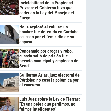
Inviolabilidad de la Propiedad
Privada: el Gobierno tuvo que
ceder en la Ley del Manejo del
Fuego
No le explotó el celular: un
hombre fue detenido en Córdoba
acusado por el femicidio de su
esposa
Condenado por drogas y robo,
cuando salió de prisión fue
becario municipal y empleado de
Senaf
Guillermo Arias, juez electoral de
Córdoba: no cesa la polémica por
el concurso
Luis Juez sobre la Ley de Tierras:
"Es una pelea que perdimos, no
fuimos inteligentes"