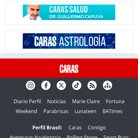
Diario Perfil
Noticias
Marie Claire
Fortuna
Weekend
Parabrisas
Lunateen
BATimes
Perfil Brasil:
Caras
Contigo
Aventuras Na Historia
Rolling Stone
Sport Buzz