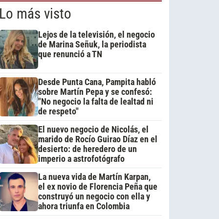
Lo más visto
Lejos de la televisión, el negocio
de Marina Señuk, la periodista
que renunció a TN
Desde Punta Cana, Pampita habló
sobre Martín Pepa y se confesó:
"No negocio la falta de lealtad ni
de respeto"
El nuevo negocio de Nicolás, el
marido de Rocío Guirao Díaz en el
desierto: de heredero de un
imperio a astrofotógrafo
La nueva vida de Martín Karpan,
el ex novio de Florencia Peña que
construyó un negocio con ella y
ahora triunfa en Colombia