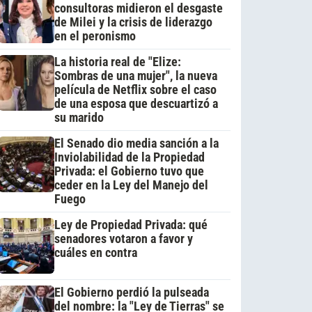
consultoras midieron el desgaste
de Milei y la crisis de liderazgo
en el peronismo
La historia real de "Elize:
Sombras de una mujer", la nueva
película de Netflix sobre el caso
de una esposa que descuartizó a
su marido
El Senado dio media sanción a la
Inviolabilidad de la Propiedad
Privada: el Gobierno tuvo que
ceder en la Ley del Manejo del
Fuego
Ley de Propiedad Privada: qué
senadores votaron a favor y
cuáles en contra
El Gobierno perdió la pulseada
del nombre: la "Ley de Tierras" se