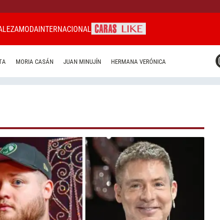
ALEZA
MODA
INTERNACIONAL
CARAS MIAMI
TA
MORIA CASÁN
JUAN MINUJÍN
HERMANA VERÓNICA
CARAS BRASIL
CARAS URUGUAY