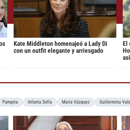
los
Kate Middleton homenajeó a Lady Di
El
con un outfit elegante y arriesgado
Ho
as
Pampita
Infanta Sofía
María Vázquez
Guillermina Val