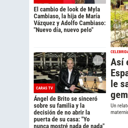
El cambio de look de Myla
Cambiaso, la hija de María
Vázquez y Adolfo Cambiaso:
"Nuevo día, nuevo pelo"
CELEBRID
Así 
Espa
le s
CARAS TV
gem
Ángel de Brito se sinceró
sobre su familia y la
Un relat
decisión de no abrir la
materni
puerta de su casa: "Yo
nunca mostré nada de nada"