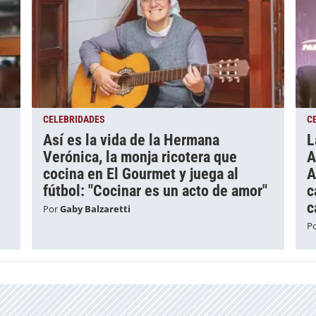
CELEBRIDADES
C
Así es la vida de la Hermana
L
Verónica, la monja ricotera que
A
e
cocina en El Gourmet y juega al
A
fútbol: "Cocinar es un acto de amor"
c
c
Por
Gaby Balzaretti
P