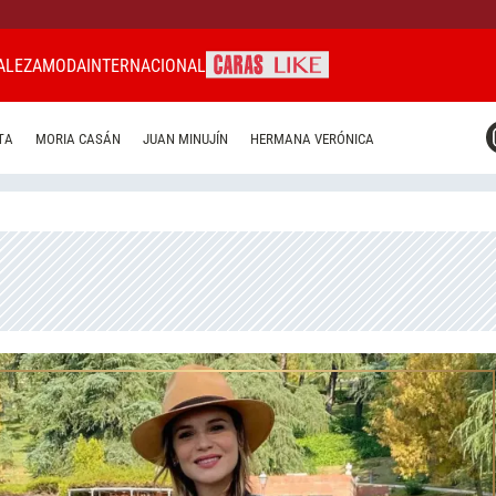
ALEZA
MODA
INTERNACIONAL
CARAS MIAMI
TA
MORIA CASÁN
JUAN MINUJÍN
HERMANA VERÓNICA
CARAS BRASIL
CARAS URUGUAY