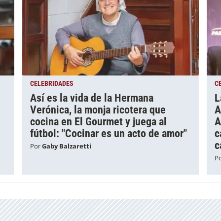
CELEBRIDADES
C
Así es la vida de la Hermana
L
Verónica, la monja ricotera que
A
e
cocina en El Gourmet y juega al
A
fútbol: "Cocinar es un acto de amor"
c
c
Por
Gaby Balzaretti
P