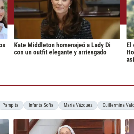
los
Kate Middleton homenajeó a Lady Di
El
con un outfit elegante y arriesgado
Ho
as
Pampita
Infanta Sofía
María Vázquez
Guillermina Val