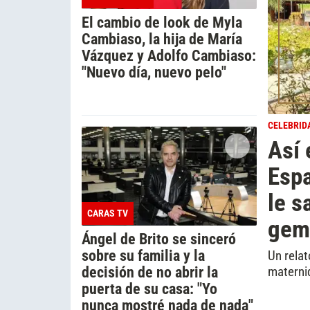
El cambio de look de Myla
Cambiaso, la hija de María
Vázquez y Adolfo Cambiaso:
"Nuevo día, nuevo pelo"
CELEBRID
Así 
Espa
le s
CARAS TV
gem
Ángel de Brito se sinceró
sobre su familia y la
Un relat
decisión de no abrir la
materni
puerta de su casa: "Yo
nunca mostré nada de nada"