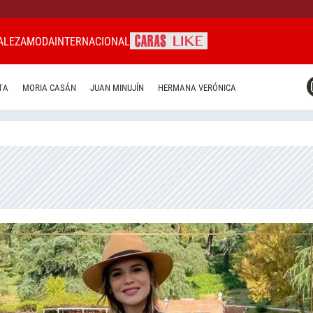
ALEZA
MODA
INTERNACIONAL
CARAS MIAMI
TA
MORIA CASÁN
JUAN MINUJÍN
HERMANA VERÓNICA
CARAS BRASIL
CARAS URUGUAY