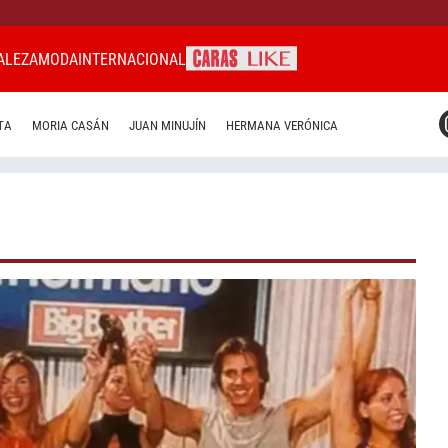
ALEZA
MODA
INTERNACIONAL
CARAS MIAMI
TA
MORIA CASÁN
JUAN MINUJÍN
HERMANA VERÓNICA
CARAS BRASIL
CARAS URUGUAY