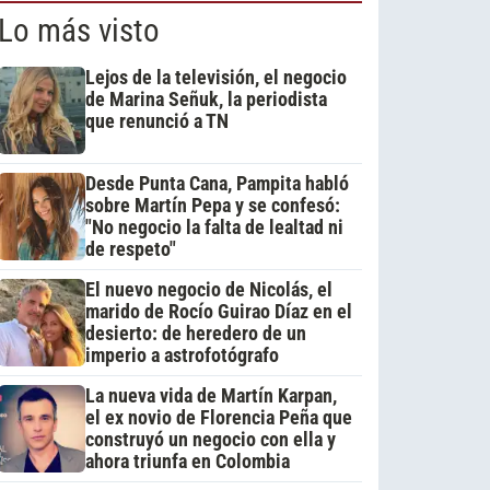
Lo más visto
Lejos de la televisión, el negocio
de Marina Señuk, la periodista
que renunció a TN
Desde Punta Cana, Pampita habló
sobre Martín Pepa y se confesó:
"No negocio la falta de lealtad ni
de respeto"
El nuevo negocio de Nicolás, el
marido de Rocío Guirao Díaz en el
desierto: de heredero de un
imperio a astrofotógrafo
La nueva vida de Martín Karpan,
el ex novio de Florencia Peña que
construyó un negocio con ella y
ahora triunfa en Colombia