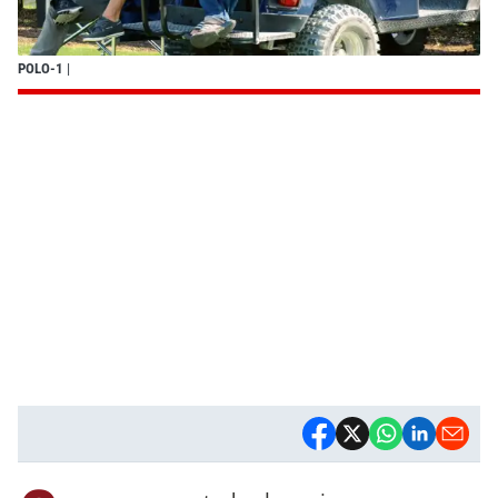
POLO-1
|