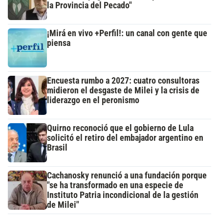
la Provincia del Pecado"
¡Mirá en vivo +Perfil!: un canal con gente que
piensa
Encuesta rumbo a 2027: cuatro consultoras
midieron el desgaste de Milei y la crisis de
liderazgo en el peronismo
Quirno reconoció que el gobierno de Lula
solicitó el retiro del embajador argentino en
Brasil
Cachanosky renunció a una fundación porque
"se ha transformado en una especie de
Instituto Patria incondicional de la gestión
de Milei"