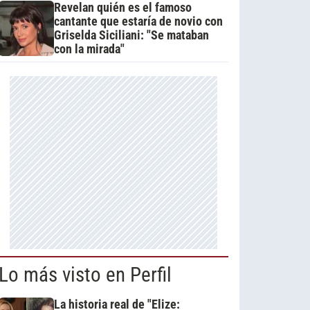
Revelan quién es el famoso
cantante que estaría de novio con
Griselda Siciliani: "Se mataban
con la mirada"
Lo más visto en Perfil
La historia real de "Elize: