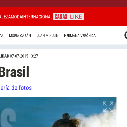
ALEZA
MODA
INTERNACIONAL
CARAS MIAMI
TA
MORIA CASÁN
JUAN MINUJÍN
HERMANA VERÓNICA
CARAS BRASIL
CARAS URUGUAY
IDAD
07-07-2015 13:27
Brasil
ería de fotos