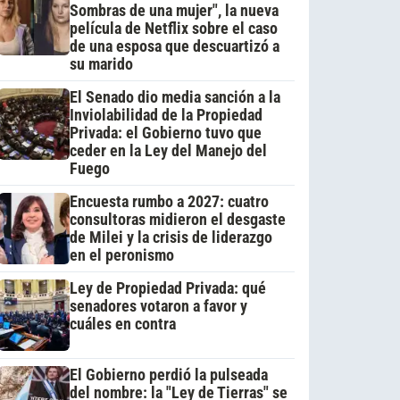
Sombras de una mujer", la nueva
película de Netflix sobre el caso
de una esposa que descuartizó a
su marido
El Senado dio media sanción a la
Inviolabilidad de la Propiedad
Privada: el Gobierno tuvo que
ceder en la Ley del Manejo del
Fuego
Encuesta rumbo a 2027: cuatro
consultoras midieron el desgaste
de Milei y la crisis de liderazgo
en el peronismo
Ley de Propiedad Privada: qué
senadores votaron a favor y
cuáles en contra
El Gobierno perdió la pulseada
del nombre: la "Ley de Tierras" se