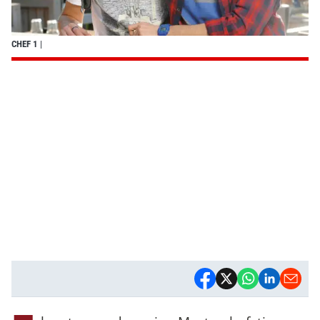
CHEF 1
|