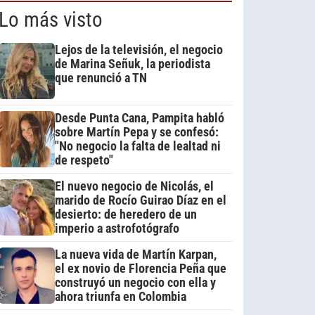
Lo más visto
Lejos de la televisión, el negocio
de Marina Señuk, la periodista
que renunció a TN
Desde Punta Cana, Pampita habló
sobre Martín Pepa y se confesó:
"No negocio la falta de lealtad ni
de respeto"
El nuevo negocio de Nicolás, el
marido de Rocío Guirao Díaz en el
desierto: de heredero de un
imperio a astrofotógrafo
La nueva vida de Martín Karpan,
el ex novio de Florencia Peña que
construyó un negocio con ella y
ahora triunfa en Colombia