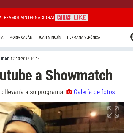
ALEZA
MODA
INTERNACIONAL
CARAS MIAMI
TA
MORIA CASÁN
JUAN MINUJÍN
HERMANA VERÓNICA
CARAS BRASIL
CARAS URUGUAY
IDAD
12-10-2015 10:14
Youtube a Showmatch
 lo llevaría a su programa
Galería de fotos