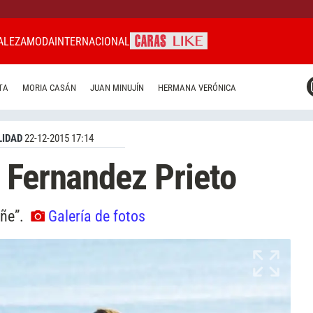
ALEZA
MODA
INTERNACIONAL
CARAS MIAMI
TA
MORIA CASÁN
JUAN MINUJÍN
HERMANA VERÓNICA
CARAS BRASIL
CARAS URUGUAY
IDAD
22-12-2015 17:14
 Fernandez Prieto
oñe”.
Galería de fotos