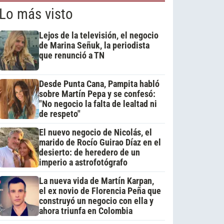
Lo más visto
Lejos de la televisión, el negocio
de Marina Señuk, la periodista
que renunció a TN
Desde Punta Cana, Pampita habló
sobre Martín Pepa y se confesó:
"No negocio la falta de lealtad ni
de respeto"
El nuevo negocio de Nicolás, el
marido de Rocío Guirao Díaz en el
desierto: de heredero de un
imperio a astrofotógrafo
La nueva vida de Martín Karpan,
el ex novio de Florencia Peña que
construyó un negocio con ella y
ahora triunfa en Colombia