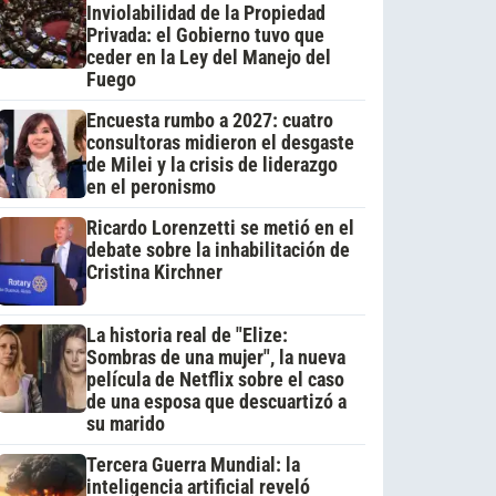
Inviolabilidad de la Propiedad
Privada: el Gobierno tuvo que
ceder en la Ley del Manejo del
Fuego
Encuesta rumbo a 2027: cuatro
consultoras midieron el desgaste
de Milei y la crisis de liderazgo
en el peronismo
Ricardo Lorenzetti se metió en el
debate sobre la inhabilitación de
Cristina Kirchner
La historia real de "Elize:
Sombras de una mujer", la nueva
película de Netflix sobre el caso
de una esposa que descuartizó a
su marido
Tercera Guerra Mundial: la
inteligencia artificial reveló