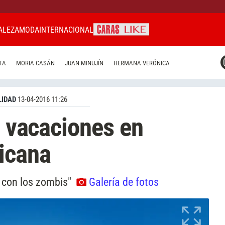
ALEZA
MODA
INTERNACIONAL
CARAS MIAMI
TA
MORIA CASÁN
JUAN MINUJÍN
HERMANA VERÓNICA
CARAS BRASIL
CARAS URUGUAY
IDAD
13-04-2016 11:26
e vacaciones en
icana
e con los zombis"
Galería de fotos