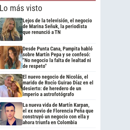
Lo más visto
Lejos de la televisión, el negocio
de Marina Señuk, la periodista
que renunció a TN
Desde Punta Cana, Pampita habló
sobre Martín Pepa y se confesó:
"No negocio la falta de lealtad ni
de respeto"
El nuevo negocio de Nicolás, el
marido de Rocío Guirao Díaz en el
desierto: de heredero de un
imperio a astrofotógrafo
La nueva vida de Martín Karpan,
el ex novio de Florencia Peña que
construyó un negocio con ella y
ahora triunfa en Colombia