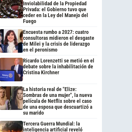
Inviolabilidad de la Propiedad
Privada: el Gobierno tuvo que
ceder en la Ley del Manejo del
Fuego
Encuesta rumbo a 2027: cuatro
consultoras midieron el desgaste
de Milei y la crisis de liderazgo
en el peronismo
Ricardo Lorenzetti se metió en el
debate sobre la inhabilitación de
Cristina Kirchner
La historia real de "Elize:
Sombras de una mujer", la nueva
película de Netflix sobre el caso
de una esposa que descuartizó a
su marido
Tercera Guerra Mundial: la
inteligencia artificial reveló