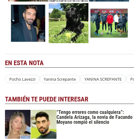
EN ESTA NOTA
Pocho Lavezzi
Yanina Screpante
YANINA SCREPANTE
Poch
TAMBIÉN TE PUEDE INTERESAR
“Tengo errores como cualquiera”:
Candela Arizaga, la novia de Facundo
Moyano rompió el silencio