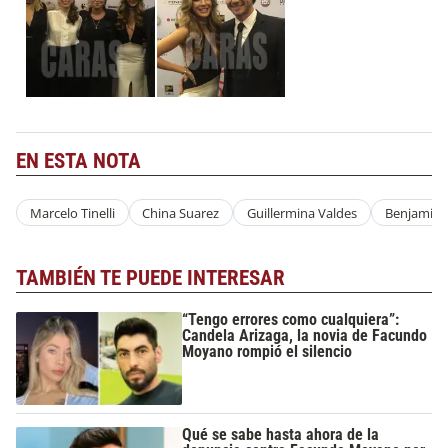
EN ESTA NOTA
Marcelo Tinelli
China Suarez
Guillermina Valdes
Benjamin 
TAMBIÉN TE PUEDE INTERESAR
“Tengo errores como cualquiera”:
Candela Arizaga, la novia de Facundo
Moyano rompió el silencio
Qué se sabe hasta ahora de la