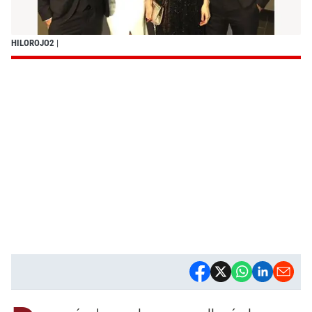
HILOROJO2
|