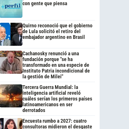
con gente que piensa
Quirno reconoció que el gobierno
de Lula solicitó el retiro del
embajador argentino en Brasil
Cachanosky renunció a una
fundación porque "se ha
transformado en una especie de
Instituto Patria incondicional de
la gestión de Milei"
Tercera Guerra Mundial: la
inteligencia artificial reveló
cuáles serían los primeros países
latinoamericanos en ser
derrotados
Encuesta rumbo a 2027: cuatro
consultoras midieron el desgaste