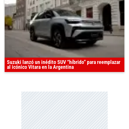
Suzuki lanzó un inédito SUV “híbrido” para reemplazar
al icónico Vitara en la Argentina