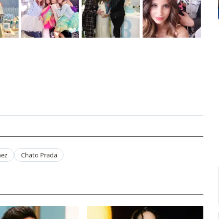
hez
Chato Prada