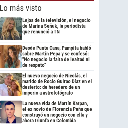
Lo más visto
Lejos de la televisión, el negocio
de Marina Señuk, la periodista
que renunció a TN
Desde Punta Cana, Pampita habló
sobre Martín Pepa y se confesó:
"No negocio la falta de lealtad ni
de respeto"
El nuevo negocio de Nicolás, el
marido de Rocío Guirao Díaz en el
desierto: de heredero de un
imperio a astrofotógrafo
La nueva vida de Martín Karpan,
el ex novio de Florencia Peña que
construyó un negocio con ella y
ahora triunfa en Colombia