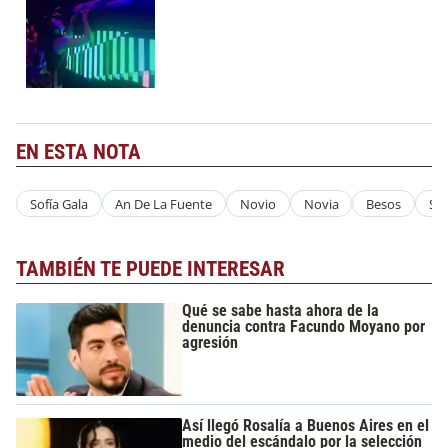
EN ESTA NOTA
Sofía Gala
An De La Fuente
Novio
Novia
Besos
Sof
TAMBIÉN TE PUEDE INTERESAR
Qué se sabe hasta ahora de la
denuncia contra Facundo Moyano por
agresión
Así llegó Rosalía a Buenos Aires en el
medio del escándalo por la selección