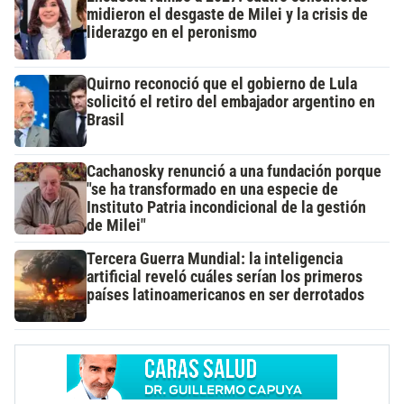
midieron el desgaste de Milei y la crisis de
liderazgo en el peronismo
Quirno reconoció que el gobierno de Lula
solicitó el retiro del embajador argentino en
Brasil
Cachanosky renunció a una fundación porque
"se ha transformado en una especie de
Instituto Patria incondicional de la gestión
de Milei"
Tercera Guerra Mundial: la inteligencia
artificial reveló cuáles serían los primeros
países latinoamericanos en ser derrotados