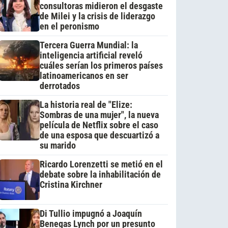
consultoras midieron el desgaste
de Milei y la crisis de liderazgo
en el peronismo
Tercera Guerra Mundial: la
inteligencia artificial reveló
cuáles serían los primeros países
latinoamericanos en ser
derrotados
La historia real de "Elize:
Sombras de una mujer", la nueva
película de Netflix sobre el caso
de una esposa que descuartizó a
su marido
Ricardo Lorenzetti se metió en el
debate sobre la inhabilitación de
Cristina Kirchner
Di Tullio impugnó a Joaquín
Benegas Lynch por un presunto