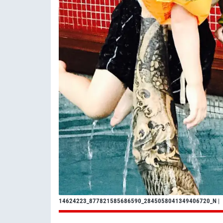
14624223_877821585686590_2845058041349406720_N
|