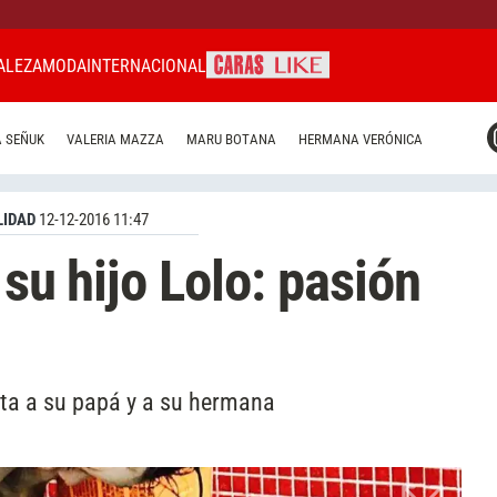
ALEZA
MODA
INTERNACIONAL
CARAS MIAMI
 SEÑUK
VALERIA MAZZA
MARU BOTANA
HERMANA VERÓNICA
CARAS BRASIL
CARAS URUGUAY
IDAD
12-12-2016 11:47
 su hijo Lolo: pasión
ita a su papá y a su hermana