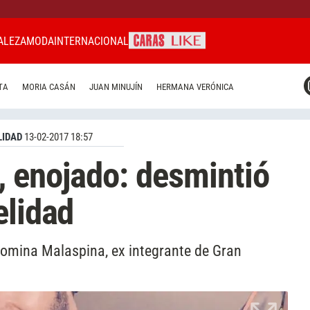
ALEZA
MODA
INTERNACIONAL
CARAS MIAMI
TA
MORIA CASÁN
JUAN MINUJÍN
HERMANA VERÓNICA
CARAS BRASIL
CARAS URUGUAY
IDAD
13-02-2017 18:57
 enojado: desmintió
elidad
 Romina Malaspina, ex integrante de Gran