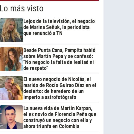
Lo más visto
Lejos de la televisión, el negocio
de Marina Señuk, la periodista
que renunció a TN
Desde Punta Cana, Pampita habló
sobre Martín Pepa y se confesó:
"No negocio la falta de lealtad ni
de respeto"
El nuevo negocio de Nicolás, el
marido de Rocío Guirao Díaz en el
desierto: de heredero de un
imperio a astrofotógrafo
La nueva vida de Martín Karpan,
el ex novio de Florencia Peña que
construyó un negocio con ella y
ahora triunfa en Colombia