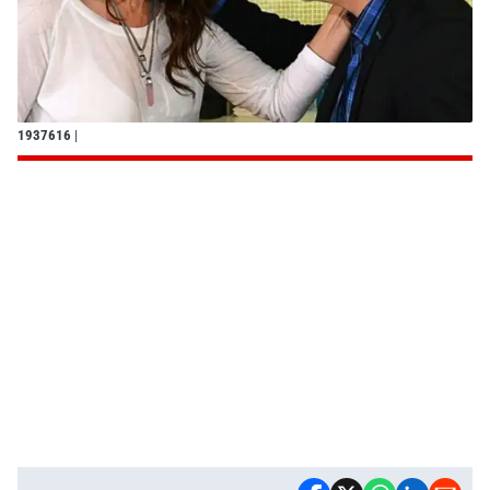
1937616
|