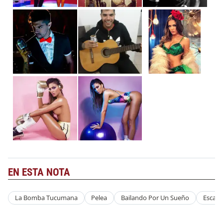
EN ESTA NOTA
La Bomba Tucumana
Pelea
Bailando Por Un Sueño
Escand