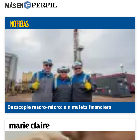
MÁS EN
Desacople macro-micro: sin muleta financiera