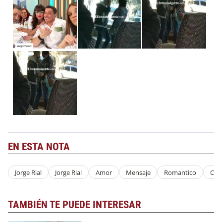
EN ESTA NOTA
Jorge Rial
Jorge Rial
Amor
Mensaje
Romantico
Con
TAMBIÉN TE PUEDE INTERESAR