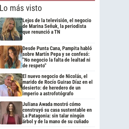
Lo más visto
Lejos de la televisión, el negocio
de Marina Señuk, la periodista
que renunció a TN
Desde Punta Cana, Pampita habló
sobre Martín Pepa y se confesó:
"No negocio la falta de lealtad ni
de respeto"
El nuevo negocio de Nicolás, el
marido de Rocío Guirao Díaz en el
desierto: de heredero de un
imperio a astrofotógrafo
Juliana Awada mostró cómo
construyó su casa sustentable en
La Patagonia: sin talar ningún
árbol y de la mano de su cuñado