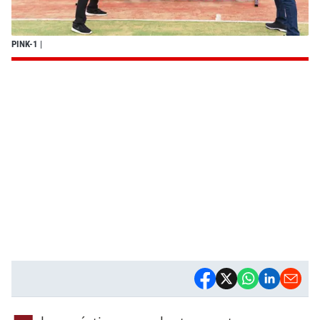
PINK-1
|