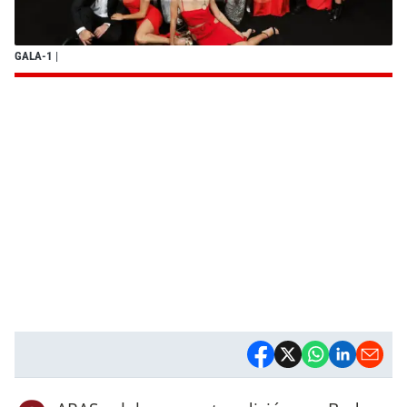
GALA-1
|