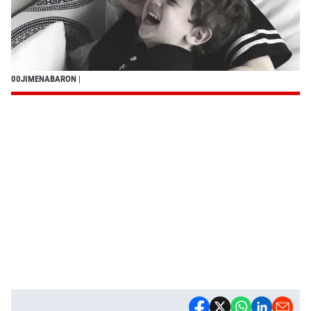
00JIMENABARON
|