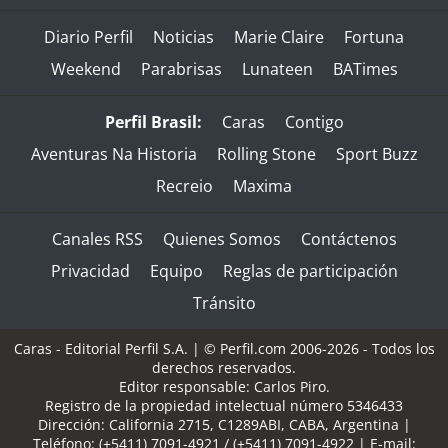
Diario Perfil
Noticias
Marie Claire
Fortuna
Weekend
Parabrisas
Lunateen
BATimes
Perfil Brasil:
Caras
Contigo
Aventuras Na Historia
Rolling Stone
Sport Buzz
Recreio
Maxima
Canales RSS
Quienes Somos
Contáctenos
Privacidad
Equipo
Reglas de participación
Tránsito
Caras - Editorial Perfil S.A.
| © Perfil.com 2006-2026 - Todos los
derechos reservados.
Editor responsable: Carlos Piro.
Registro de la propiedad intelectual número 5346433
Dirección:
California 2715
,
C1289ABI
,
CABA, Argentina
|
Teléfono:
(+5411) 7091-4921
/
(+5411) 7091-4922
| E-mail: