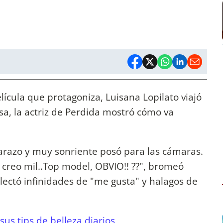
ícula que protagoniza, Luisana Lopilato viajó
sa, la actriz de Perdida mostró cómo va
arazo y muy sonriente posó para las cámaras.
reo mil..Top model, OBVIO!! ??", bromeó
olectó infinidades de "me gusta" y halagos de
sus tips de belleza diarios