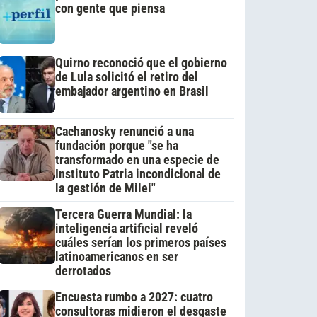
con gente que piensa
Quirno reconoció que el gobierno
de Lula solicitó el retiro del
embajador argentino en Brasil
Cachanosky renunció a una
fundación porque "se ha
transformado en una especie de
Instituto Patria incondicional de
la gestión de Milei"
Tercera Guerra Mundial: la
inteligencia artificial reveló
cuáles serían los primeros países
latinoamericanos en ser
derrotados
Encuesta rumbo a 2027: cuatro
consultoras midieron el desgaste