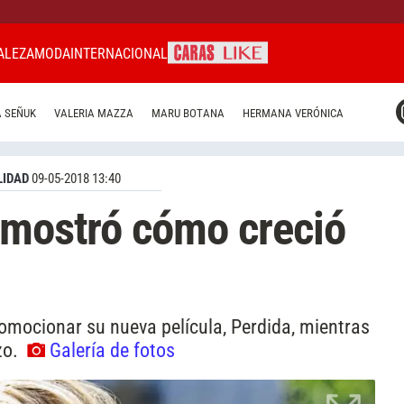
ALEZA
MODA
INTERNACIONAL
CARAS MIAMI
 SEÑUK
VALERIA MAZZA
MARU BOTANA
HERMANA VERÓNICA
CARAS BRASIL
CARAS URUGUAY
IDAD
09-05-2018 13:40
 mostró cómo creció
romocionar su nueva película, Perdida, mientras
zo.
Galería de fotos