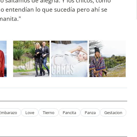
o saltamos de alegría. Y los chicos, como
 entendían lo que sucedía pero ahí se
manita."
Embarazo
Love
Tierno
Pancita
Panza
Gestacion