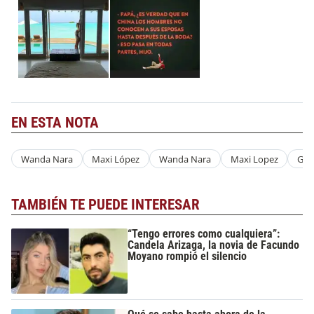
EN ESTA NOTA
Wanda Nara
Maxi López
Wanda Nara
Maxi Lopez
Gue
TAMBIÉN TE PUEDE INTERESAR
“Tengo errores como cualquiera”:
Candela Arizaga, la novia de Facundo
Moyano rompió el silencio