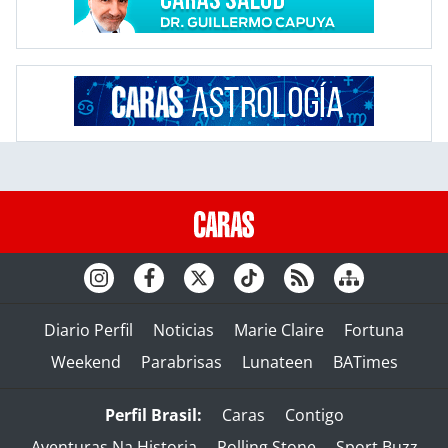
Diario Perfil
Noticias
Marie Claire
Fortuna
Weekend
Parabrisas
Lunateen
BATimes
Perfil Brasil:
Caras
Contigo
Aventuras Na Historia
Rolling Stone
Sport Buzz