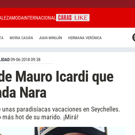
ALEZA
MODA
INTERNACIONAL
CARAS MIAMI
TA
MORIA CASÁN
JUAN MINUJÍN
HERMANA VERÓNICA
CARAS BRASIL
CARAS URUGUAY
IDAD
09-06-2018 09:38
 de Mauro Icardi que
nda Nara
e unas paradisíacas vacaciones en Seychelles.
o más hot de su marido. ¡Mirá!