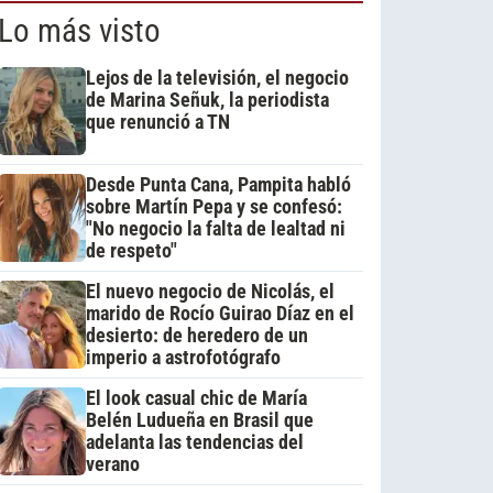
Lo más visto
Lejos de la televisión, el negocio
de Marina Señuk, la periodista
que renunció a TN
Desde Punta Cana, Pampita habló
sobre Martín Pepa y se confesó:
"No negocio la falta de lealtad ni
de respeto"
El nuevo negocio de Nicolás, el
marido de Rocío Guirao Díaz en el
desierto: de heredero de un
imperio a astrofotógrafo
El look casual chic de María
Belén Ludueña en Brasil que
adelanta las tendencias del
verano