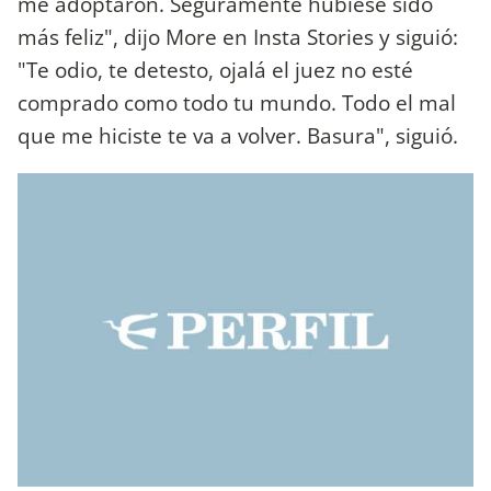
me adoptaron. Seguramente hubiese sido
más feliz", dijo More en Insta Stories y siguió:
"Te odio, te detesto, ojalá el juez no esté
comprado como todo tu mundo. Todo el mal
que me hiciste te va a volver. Basura", siguió.