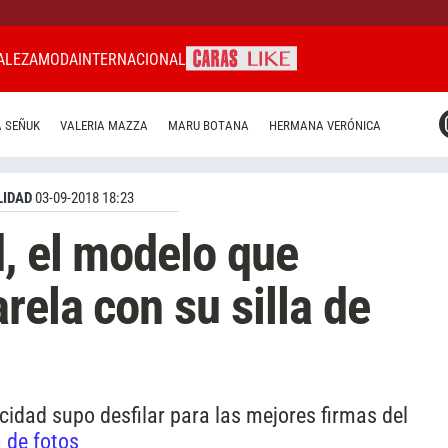
ALEZA
MODA
INTERNACIONAL
CARAS MIAMI
 SEÑUK
VALERIA MAZZA
MARU BOTANA
HERMANA VERÓNICA
CARAS BRASIL
CARAS URUGUAY
IDAD
03-09-2018 18:23
, el modelo que
rela con su silla de
idad supo desfilar para las mejores firmas del
a de fotos