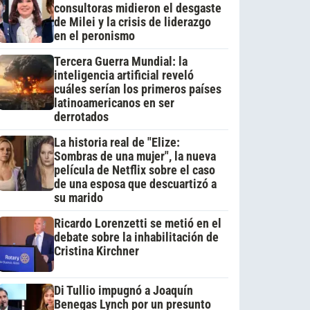
consultoras midieron el desgaste
de Milei y la crisis de liderazgo
en el peronismo
Tercera Guerra Mundial: la
inteligencia artificial reveló
cuáles serían los primeros países
latinoamericanos en ser
derrotados
La historia real de "Elize:
Sombras de una mujer", la nueva
película de Netflix sobre el caso
de una esposa que descuartizó a
su marido
Ricardo Lorenzetti se metió en el
debate sobre la inhabilitación de
Cristina Kirchner
Di Tullio impugnó a Joaquín
Benegas Lynch por un presunto