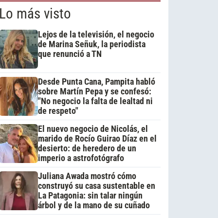
Lo más visto
Lejos de la televisión, el negocio
de Marina Señuk, la periodista
que renunció a TN
Desde Punta Cana, Pampita habló
sobre Martín Pepa y se confesó:
"No negocio la falta de lealtad ni
de respeto"
El nuevo negocio de Nicolás, el
marido de Rocío Guirao Díaz en el
desierto: de heredero de un
imperio a astrofotógrafo
Juliana Awada mostró cómo
construyó su casa sustentable en
La Patagonia: sin talar ningún
árbol y de la mano de su cuñado