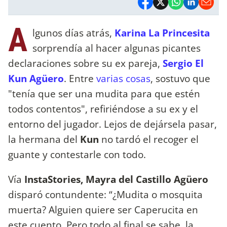
A
lgunos días atrás,
Karina La Princesita
sorprendía al hacer algunas picantes
declaraciones sobre su ex pareja,
Sergio El
Kun Agüero
. Entre
varias cosas
, sostuvo que
"tenía que ser una mudita para que estén
todos contentos", refiriéndose a su ex y el
entorno del jugador. Lejos de dejársela pasar,
la hermana del
Kun
no tardó el recoger el
guante y contestarle con todo.
Vía
InstaStories,
Mayra del Castillo Agüero
disparó contundente: “¿Mudita o mosquita
muerta? Alguien quiere ser Caperucita en
este cuento. Pero todo al final se sabe, la